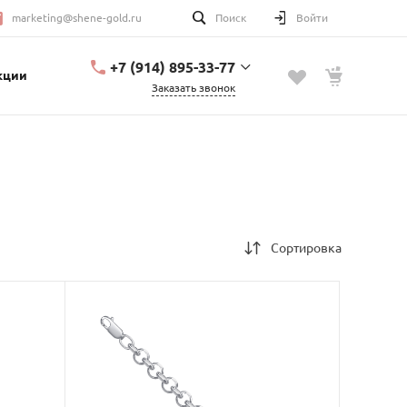
marketing@shene-gold.ru
Поиск
Войти
+7 (914) 895-33-77
кции
Заказать звонок
+7 (914) 895-33-77
Урицкого, 2
с 10:00 до 20:00
marketing@shene-
gold.ru
Сортировка