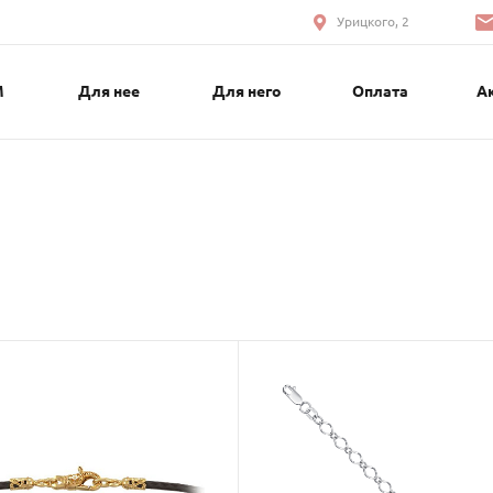
Урицкого, 2
М
Для нее
Для него
Оплата
А