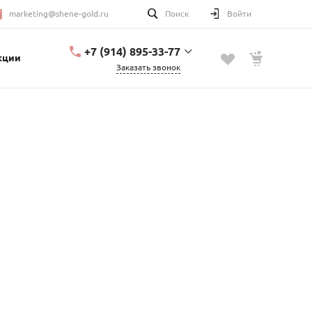
marketing@shene-gold.ru
Поиск
Войти
+7 (914) 895-33-77
кции
Заказать звонок
+7 (914) 895-33-77
Урицкого, 2
с 10:00 до 20:00
marketing@shene-
gold.ru