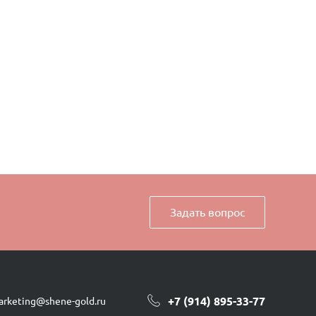
Задать вопрос
+7 (914) 895-33-77
arketing@shene-gold.ru