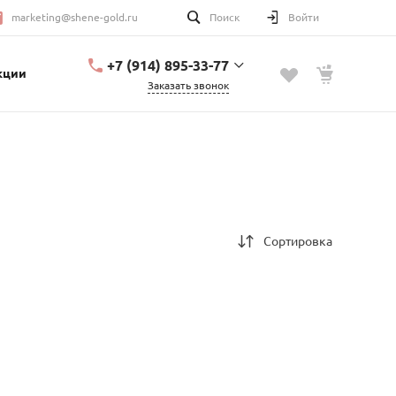
marketing@shene-gold.ru
Поиск
Войти
+7 (914) 895-33-77
кции
Заказать звонок
+7 (914) 895-33-77
Урицкого, 2
с 10:00 до 20:00
marketing@shene-
gold.ru
Сортировка