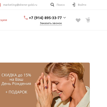
marketing@shene-gold.ru
Поиск
Войти
+7 (914) 895-33-77
кции
Заказать звонок
+7 (914) 895-33-77
Урицкого, 2
с 10:00 до 20:00
marketing@shene-
gold.ru